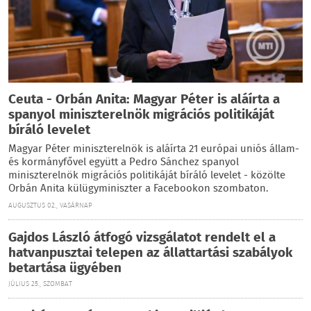
Ceuta - Orbán Anita: Magyar Péter is aláírta a
spanyol miniszterelnök migrációs politikáját
bíráló levelet
Magyar Péter miniszterelnök is aláírta 21 európai uniós állam-
és kormányfővel együtt a Pedro Sánchez spanyol
miniszterelnök migrációs politikáját bíráló levelet - közölte
Orbán Anita külügyminiszter a Facebookon szombaton.
AUGUSZTUS 02., VASÁRNAP
Gajdos László átfogó vizsgálatot rendelt el a
hatvanpusztai telepen az állattartási szabályok
betartása ügyében
JÚLIUS 25., SZOMBAT