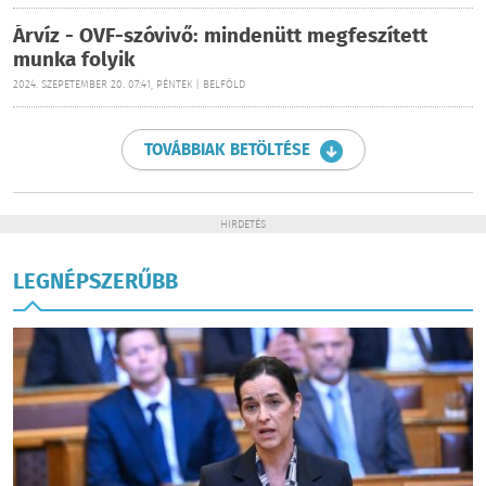
Árvíz - OVF-szóvivő: mindenütt megfeszített
munka folyik
2024. SZEPETEMBER 20. 07:41, PÉNTEK | BELFÖLD
TOVÁBBIAK BETÖLTÉSE
HIRDETÉS
LEGNÉPSZERŰBB