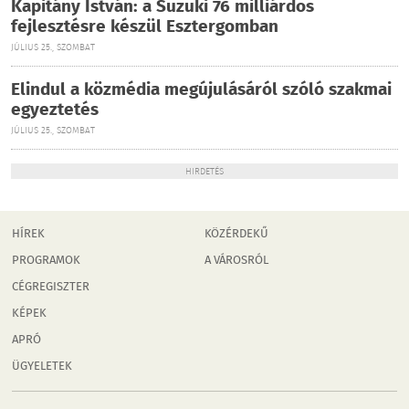
Kapitány István: a Suzuki 76 milliárdos
fejlesztésre készül Esztergomban
JÚLIUS 25., SZOMBAT
Elindul a közmédia megújulásáról szóló szakmai
egyeztetés
JÚLIUS 25., SZOMBAT
HIRDETÉS
HÍREK
KÖZÉRDEKŰ
PROGRAMOK
A VÁROSRÓL
CÉGREGISZTER
KÉPEK
APRÓ
ÜGYELETEK