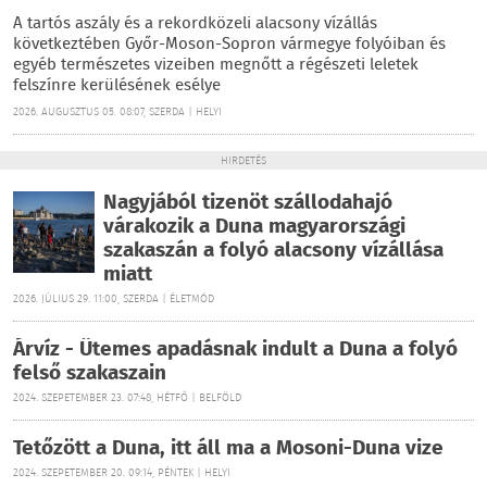
A tartós aszály és a rekordközeli alacsony vízállás
következtében Győr-Moson-Sopron vármegye folyóiban és
egyéb természetes vizeiben megnőtt a régészeti leletek
felszínre kerülésének esélye
2026. AUGUSZTUS 05. 08:07, SZERDA | HELYI
HIRDETÉS
Nagyjából tizenöt szállodahajó
várakozik a Duna magyarországi
szakaszán a folyó alacsony vízállása
miatt
2026. JÚLIUS 29. 11:00, SZERDA | ÉLETMÓD
Árvíz - Ütemes apadásnak indult a Duna a folyó
felső szakaszain
2024. SZEPETEMBER 23. 07:48, HÉTFŐ | BELFÖLD
Tetőzött a Duna, itt áll ma a Mosoni-Duna vize
2024. SZEPETEMBER 20. 09:14, PÉNTEK | HELYI