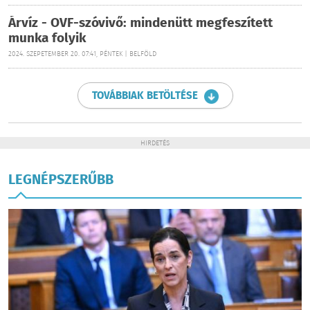
Árvíz - OVF-szóvivő: mindenütt megfeszített
munka folyik
2024. SZEPETEMBER 20. 07:41, PÉNTEK | BELFÖLD
TOVÁBBIAK BETÖLTÉSE
HIRDETÉS
LEGNÉPSZERŰBB