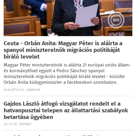
Ceuta - Orbán Anita: Magyar Péter is aláírta a
spanyol miniszterelnök migrációs politikáját
bíráló levelet
Magyar Péter miniszterelnök is aláírta 21 európai uniós állam-
és kormányfővel együtt a Pedro Sánchez spanyol
miniszterelnök migrációs politikáját bíráló levelet - közölte
Orbán Anita külügyminiszter a Facebookon szombaton.
AUGUSZTUS 02., VASÁRNAP
Gajdos László átfogó vizsgálatot rendelt el a
hatvanpusztai telepen az állattartási szabályok
betartása ügyében
JÚLIUS 25., SZOMBAT