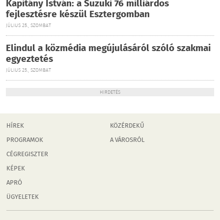
Kapitány István: a Suzuki 76 milliárdos
fejlesztésre készül Esztergomban
JÚLIUS 25., SZOMBAT
Elindul a közmédia megújulásáról szóló szakmai
egyeztetés
JÚLIUS 25., SZOMBAT
HIRDETÉS
HÍREK
KÖZÉRDEKŰ
PROGRAMOK
A VÁROSRÓL
CÉGREGISZTER
KÉPEK
APRÓ
ÜGYELETEK