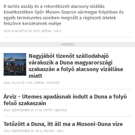
A tartós aszály és a rekordközeli alacsony vízállás
következtében Győr-Moson-Sopron vármegye folyóiban és
egyéb természetes vizeiben megnőtt a régészeti leletek
felszínre kerülésének esélye
2026. AUGUSZTUS 05. 08:07, SZERDA | HELYI
HIRDETÉS
Nagyjából tizenöt szállodahajó
várakozik a Duna magyarországi
szakaszán a folyó alacsony vízállása
miatt
2026. JÚLIUS 29. 11:00, SZERDA | ÉLETMÓD
Árvíz - Ütemes apadásnak indult a Duna a folyó
felső szakaszain
2024. SZEPETEMBER 23. 07:48, HÉTFŐ | BELFÖLD
Tetőzött a Duna, itt áll ma a Mosoni-Duna vize
2024. SZEPETEMBER 20. 09:14, PÉNTEK | HELYI