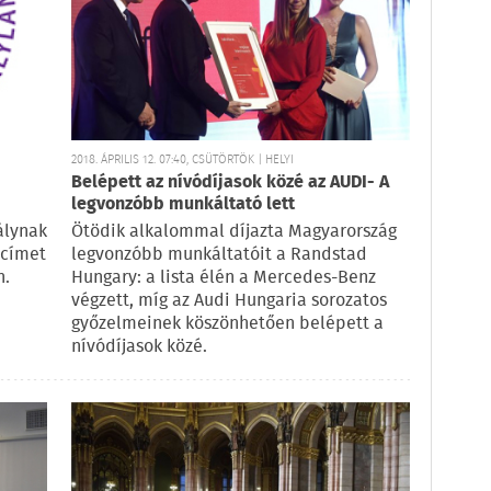
2018. ÁPRILIS 12. 07:40, CSÜTÖRTÖK | HELYI
Belépett az nívódíjasok közé az AUDI- A
legvonzóbb munkáltató lett
álynak
Ötödik alkalommal díjazta Magyarország
 címet
legvonzóbb munkáltatóit a Randstad
n.
Hungary: a lista élén a Mercedes-Benz
végzett, míg az Audi Hungaria sorozatos
győzelmeinek köszönhetően belépett a
nívódíjasok közé.