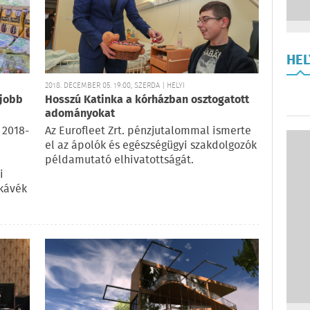
HE
2018. DECEMBER 05. 19:00, SZERDA | HELYI
gjobb
Hosszú Katinka a kórházban osztogatott
adományokat
 2018-
Az Eurofleet Zrt. pénzjutalommal ismerte
el az ápolók és egészségügyi szakdolgozók
példamutató elhivatottságát.
i
kávék