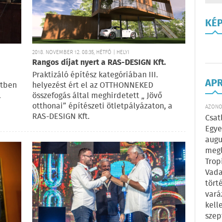
KÉ
2018. NOVEMBER 12. 08:35, HÉTFŐ | HELYI
Rangos díjat nyert a RAS-DESIGN Kft.
Praktizáló építész kategóriában III.
AP
etben
helyezést ért el az OTTHONNEKED
.
összefogás által meghirdetett „ Jövő
otthonai” építészeti ötletpályázaton, a
AZONOS
RAS-DESIGN Kft.
Csat
Egye
augu
megl
Trop
Vada
tört
vará
kell
szep