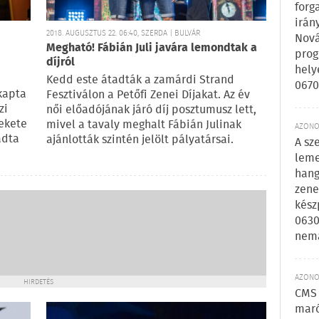
forg
irán
2018. AUGUSZTUS 22. 06:40, SZERDA | BULVÁR
Nová
Megható! Fábián Juli javára lemondtak a
prog
díjról
hely
Kedd este átadták a zamárdi Strand
0670
 kapta
Fesztiválon a Petőfi Zenei Díjakat. Az év
zi
női előadójának járó díj posztumusz lett,
Fekete
mivel a tavaly meghalt Fábián Julinak
AZONOS
adta
ajánlották szintén jelölt pályatársai.
A sz
leme
hang
zene
kész
0630
nem
AZONOS
HIRDETÉS
CMS 
maró