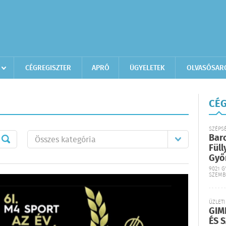
CÉGREGISZTER
APRÓ
ÜGYELETEK
OLVASÓSAR
CÉG
SZÉPS
Bar
Füll
Győ
9021 G
SZEMB
ÜZLETI
GIM
ÉS 