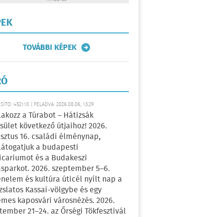
PEK
TOVÁBBI KÉPEK
RÓ
ÍTÓ: 452110 | FELADVA: 2026.08.06, 13:29
lakozz a Túrabot – Hátizsák
sület következő útjaihoz! 2026.
sztus 16. családi élménynap,
átogatjuk a budapesti
icariumot és a Budakeszi
sparkot. 2026. szeptember 5–6.
énelem és kultúra úticél nyílt nap a
zslatos Kassai-völgybe és egy
emes kaposvári városnézés. 2026.
tember 21–24. az Őrségi Tökfesztivál