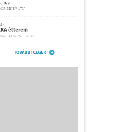
36-079
YŐR, SELYEM UTCA 1.
MEK
KA étterem
ŐR, BAJCSY-ZS. U. 28-30.
TOVÁBBI CÉGEK