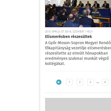
2018. ÁPRILIS 07. 08:46, SZOMBAT | HELYI
Elismerésben részesültek
A Győr-Moson-Sopron Megyei Rendő
főkapitányság vezetője elismerésbe
részesítette az elmúlt hónapokban
eredményes szakmai munkát végző
kollégákat.
…
1
2
3
6