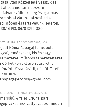
ataga után Kőszeg felé vesszük az
yt ahol a méltán népszerű
kfalván szállunk meg és izgalmas
ramokkal várunk. Biztosítsd a
ed időben és tarts velünk! Telefon:
 387-6993, 0670 3232-880.
ÍTÓ: 452096 | FELADVA: 2026.08.06, 13:28
egedi Néma Papagáj lemezbolt
zgyűjteményeket, kis és nagy
lemezeket, műsoros zenekazettákat,
i CD-ket korrekt áron vásárolna
pénzért. Kiszállási díj nélkül. Telefon:
 230-1076.
apapagajrecords@gmail.com
ÍTÓ: 452097 | FELADVA: 2026.08.06, 13:28
márkájú, 4 fejes CNC faipari
gép vákuumszivattyúval és minden