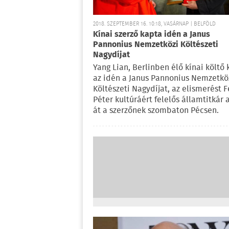
2018. SZEPTEMBER 16. 10:18, VASÁRNAP | BELFÖLD
Kínai szerző kapta idén a Janus
Pannonius Nemzetközi Költészeti
Nagydíjat
Yang Lian, Berlinben élő kínai költő
az idén a Janus Pannonius Nemzetkö
Költészeti Nagydíjat, az elismerést 
Péter kultúráért felelős államtitkár 
át a szerzőnek szombaton Pécsen.