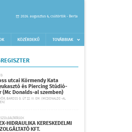
2026. augusztus 6, csütörtök - Berta
OK
KÖZÉRDEKŰ
TOVÁBBIAK
REGISZTER
ÉG
oss utcai Körmendy Kata
yukasztó és Piercing Stúdió-
r (Mc Donalds-al szemben)
YŐR, BAROSS G. ÚT 22. III. EM. (MCDONALDS´-AL
EN)
 SZOLGÁLTATÁSOK
EX-HIDRAULIKA KERESKEDELMI
SZOLGÁLTATÓ KFT.