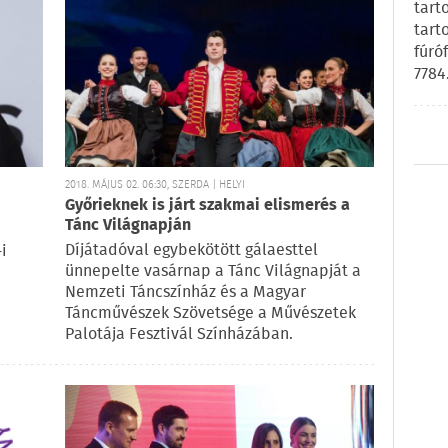
tart
tart
fúró
7784
2018. MÁJUS 02. 06:30, SZERDA | HELYI
Győrieknek is járt szakmai elismerés a
Tánc Világnapján
Díjátadóval egybekötött gálaesttel
i
ünnepelte vasárnap a Tánc Világnapját a
Nemzeti Táncszínház és a Magyar
Táncművészek Szövetsége a Művészetek
Palotája Fesztivál Színházában.