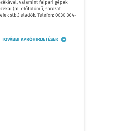
ozékával, valamint faipari gépek
ozékai (pl. előtolómű, sorozat
fejek stb.) eladók. Telefon: 0630 364-
.
TOVÁBBI APRÓHIRDETÉSEK