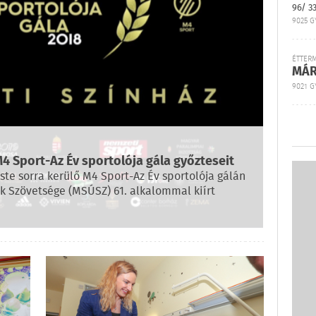
96/ 3
9025 G
ÉTTER
MÁR
9021 GY
M4 Sport-Az Év sportolója gála győzteseit
te sorra kerülő M4 Sport-Az Év sportolója gálán
ók Szövetsége (MSÚSZ) 61. alkalommal kiírt