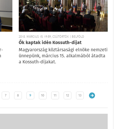
2018. MÁRCIUS 15. 19:59, CSÜTÖRTÖK | BELFÖLD
Ők kaptak idén Kossuth-díjat
r-
Magyarország köztársasági elnöke nemzeti
n
ünnepünk, március 15. alkalmából átadta
a Kossuth-díjakat.
7
8
9
10
11
12
13