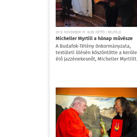
2018. NOVEMBER 19. 16:05, HÉTFŐ | BELFÖLD
Micheller Myrtill a hónap művésze
A Budafok-Tétény önkormányzata,
testületi ülésén köszöntötte a kerül
élő jazzénekesnőt, Micheller Myrtillt