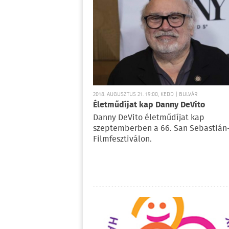
2018. AUGUSZTUS 21. 19:00, KEDD | BULVÁR
Életműdíjat kap Danny DeVito
Danny DeVito életműdíjat kap
szeptemberben a 66. San Sebastián-
Filmfesztiválon.