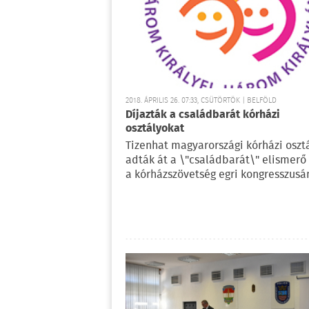
2018. ÁPRILIS 26. 07:33, CSÜTÖRTÖK | BELFÖLD
Díjazták a családbarát kórházi
osztályokat
Tizenhat magyarországi kórházi oszt
adták át a \"családbarát\" elismerő
a kórházszövetség egri kongresszusá