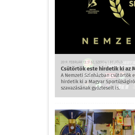
2019. FEBRUÁR 13. 11:52, SZERDA | BELFÖLD
Csütörtök este hirdetik ki az 
A Nemzeti Színházban csütörtök es
hirdetik ki a Magyar Sportújságír
szavazásának győzteseit is.