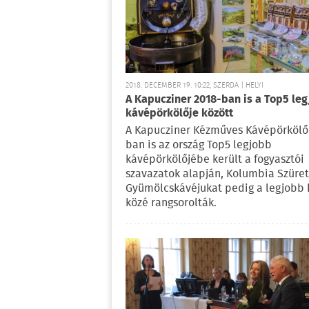
2018. DECEMBER 19. 10:22, SZERDA | HELYI
A Kapucziner 2018-ban is a Top5 le
kávépörkölője között
A Kapucziner Kézműves Kávépörkölő
ban is az ország Top5 legjobb
kávépörkölőjébe került a fogyasztói
szavazatok alapján, Kolumbia Szüret
Gyümölcskávéjukat pedig a legjobb 
közé rangsorolták.