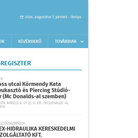
2026. augusztus 7, péntek - Ibolya
OK
KÖZÉRDEKŰ
TOVÁBBIAK
REGISZTER
ÉG
oss utcai Körmendy Kata
yukasztó és Piercing Stúdió-
r (Mc Donalds-al szemben)
YŐR, BAROSS G. ÚT 22. III. EM. (MCDONALDS´-AL
EN)
 SZOLGÁLTATÁSOK
EX-HIDRAULIKA KERESKEDELMI
SZOLGÁLTATÓ KFT.