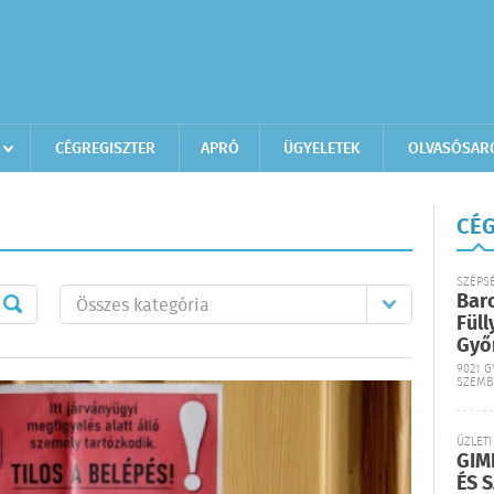
CÉGREGISZTER
APRÓ
ÜGYELETEK
OLVASÓSAR
CÉG
SZÉPS
Bar
Füll
Győ
9021 G
SZEMB
ÜZLETI
GIM
ÉS 