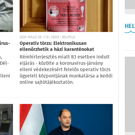
HE
2020. MÁJUS 05. 17:01, KEDD | BELFÖLD
írus-
Operatív törzs: Elektronikusan
ellenőrzhetik a házi karanténokat
,
Rémhírterjesztés miatt 83 esetben indult
 Dél-
eljárás - közölte a koronavírus-járvány
elleni védekezésért felelős operatív törzs
lleni
ügyeleti központjának munkatársa a keddi
online sajtótájékoztatón.