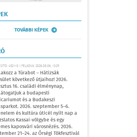
PEK
TOVÁBBI KÉPEK
RÓ
ÍTÓ: 452110 | FELADVA: 2026.08.06, 13:29
lakozz a Túrabot – Hátizsák
sület következő útjaihoz! 2026.
sztus 16. családi élménynap,
átogatjuk a budapesti
icariumot és a Budakeszi
sparkot. 2026. szeptember 5–6.
énelem és kultúra úticél nyílt nap a
zslatos Kassai-völgybe és egy
emes kaposvári városnézés. 2026.
tember 21–24. az Őrségi Tökfesztivál