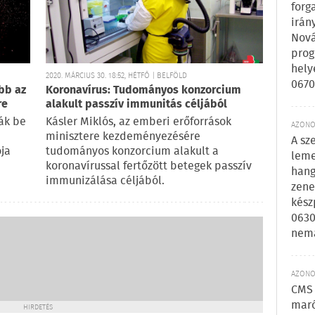
forg
irán
Nová
prog
hely
2020. MÁRCIUS 30. 18:52, HÉTFŐ | BELFÖLD
0670
obb az
Koronavírus: Tudományos konzorcium
re
alakult passzív immunitás céljából
ák be
Kásler Miklós, az emberi erőforrások
AZONOS
minisztere kezdeményezésére
A sz
ója
tudományos konzorcium alakult a
leme
koronavírussal fertőzött betegek passzív
hang
immunizálása céljából.
zene
kész
0630
nem
AZONOS
CMS 
maró
HIRDETÉS