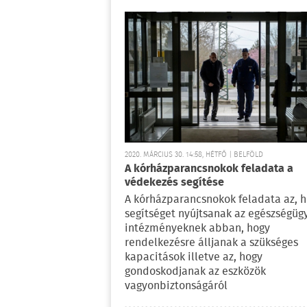
2020. MÁRCIUS 30. 14:58, HÉTFŐ | BELFÖLD
A kórházparancsnokok feladata a
védekezés segítése
A kórházparancsnokok feladata az, 
segítséget nyújtsanak az egészségüg
intézményeknek abban, hogy
rendelkezésre álljanak a szükséges
kapacitások illetve az, hogy
gondoskodjanak az eszközök
vagyonbiztonságáról