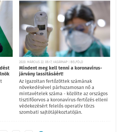
2020. MÁRCIUS 22. 05:17, VASÁRNAP | BELFÖLD
dést
Mindent meg kell tenni a koronavírus-
elnök
járvány lassításáért!
t
Az igazoltan fertőzöttek számának
növekedésével párhuzamosan nő a
mintavételek száma - közölte az országos
tisztifőorvos a koronavírus-fertőzés elleni
védekezésért felelős operatív törzs
szombati sajtótájékoztatóján.