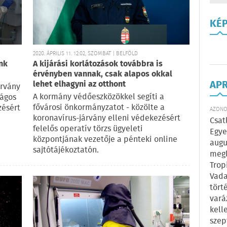
KÉ
2020. ÁPRILIS 11. 12:02, SZOMBAT | BELFÖLD
énk
A kijárási korlátozások továbbra is
érvényben vannak, csak alapos okkal
AP
lehet elhagyni az otthont
árvány
A kormány védőeszközökkel segíti a
zágos
fővárosi önkormányzatot - közölte a
zésért
AZONOS
koronavírus-járvány elleni védekezésért
Csat
felelős operatív törzs ügyeleti
Egye
központjának vezetője a pénteki online
augu
sajtótájékoztatón.
megl
Trop
Vada
tört
vará
kell
szep