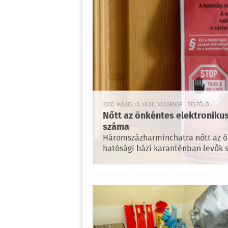
2020. MÁJUS 10. 18:08, VASÁRNAP | BELFÖLD
Nőtt az önkéntes elektronikus
száma
Háromszázharminchatra nőtt az ön
hatósági házi karanténban levők