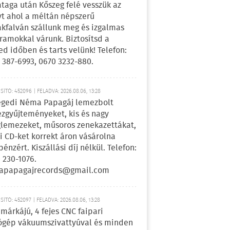
ataga után Kőszeg felé vesszük az
yt ahol a méltán népszerű
kfalván szállunk meg és izgalmas
ramokkal várunk. Biztosítsd a
ed időben és tarts velünk! Telefon:
 387-6993, 0670 3232-880.
ÍTÓ: 452096 | FELADVA: 2026.08.06, 13:28
egedi Néma Papagáj lemezbolt
zgyűjteményeket, kis és nagy
lemezeket, műsoros zenekazettákat,
i CD-ket korrekt áron vásárolna
pénzért. Kiszállási díj nélkül. Telefon:
 230-1076.
apapagajrecords@gmail.com
ÍTÓ: 452097 | FELADVA: 2026.08.06, 13:28
márkájú, 4 fejes CNC faipari
gép vákuumszivattyúval és minden