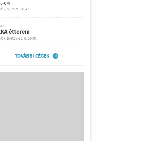
36-079
YŐR, SELYEM UTCA 1.
MEK
KA étterem
ŐR, BAJCSY-ZS. U. 28-30.
TOVÁBBI CÉGEK