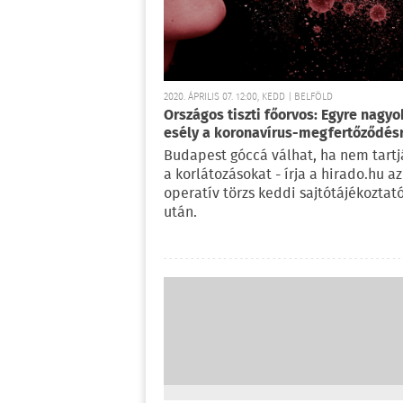
2020. ÁPRILIS 07. 12:00, KEDD | BELFÖLD
Országos tiszti főorvos: Egyre nagy
esély a koronavírus-megfertőződés
Budapest góccá válhat, ha nem tartj
a korlátozásokat - írja a hirado.hu az
operatív törzs keddi sajtótájékoztat
után.