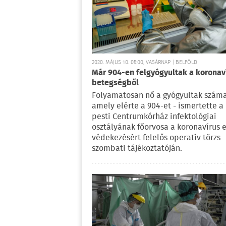
2020. MÁJUS 10. 05:00, VASÁRNAP | BELFÖLD
Már 904-en felgyógyultak a koronav
betegségből
Folyamatosan nő a gyógyultak száma
amely elérte a 904-et - ismertette a
pesti Centrumkórház infektológiai
osztályának főorvosa a koronavírus e
védekezésért felelős operatív törzs
szombati tájékoztatóján.