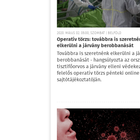
2020. MÁJUS 02. 05:00, SZOMBAT | BELFÖLD
Operatív törzs: továbbra is szeretn
elkerülni a járvány berobbanását
Továbbra is szeretnénk elkerülni a j
berobbanását - hangsúlyozta az ors
tisztifőorvos a járvány elleni védeke
felelős operatív törzs pénteki online
sajtótájékoztatóján.