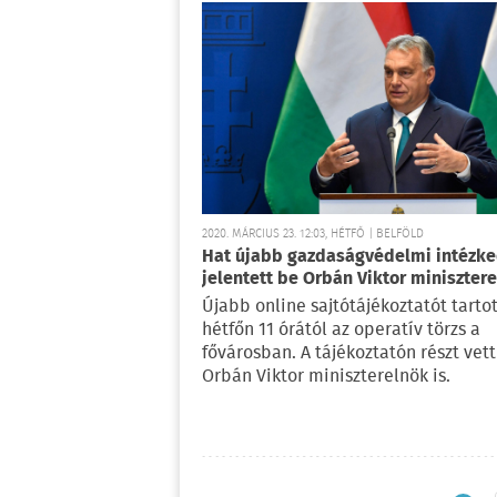
2020. MÁRCIUS 23. 12:03, HÉTFŐ | BELFÖLD
Hat újabb gazdaságvédelmi intézke
jelentett be Orbán Viktor miniszter
Újabb online sajtótájékoztatót tartot
hétfőn 11 órától az operatív törzs a
fővárosban. A tájékoztatón részt vett
Orbán Viktor miniszterelnök is.