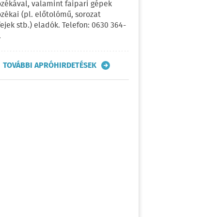
ozékával, valamint faipari gépek
ozékai (pl. előtolómű, sorozat
fejek stb.) eladók. Telefon: 0630 364-
.
TOVÁBBI APRÓHIRDETÉSEK