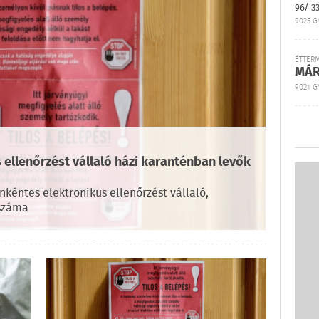
96/ 3
9025 G
ÉTTER
MÁR
9021 GY
 ellenőrzést vállaló házi karanténban levők
kéntes elektronikus ellenőrzést vállaló,
 száma