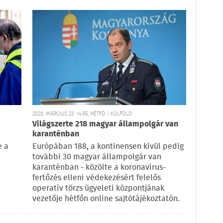
2020. MÁRCIUS 23. 14:55, HÉTFŐ | KÜLFÖLD
Világszerte 218 magyar állampolgár van
karanténban
e a
Európában 188, a kontinensen kívül pedig
további 30 magyar állampolgár van
karanténban - közölte a koronavírus-
fertőzés elleni védekezésért felelős
operatív törzs ügyeleti központjának
vezetője hétfőn online sajtótájékoztatón.