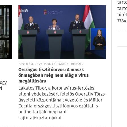
tart
tart
fúró
7784
2020. MÁRCIUS 26. 14:06, CSÜTÖRTÖK | BELFÖLD
Országos tisztifőorvos: A maszk
önmagában még nem elég a vírus
megálltására
hogy
Lakatos Tibor, a koronavírus-fertőzés
yi
elleni védekezésért felelős Operatív Törzs
ügyeleti központjának vezetője és Müller
Cecília országos tisztifőorvos ezúttal is
online tartják meg napi
sajtótájékoztatójukat.