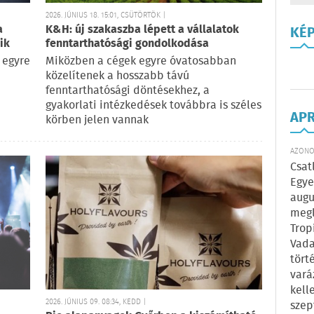
2026. JÚNIUS 18. 15:01, CSÜTÖRTÖK |
a
K&H: új szakaszba lépett a vállalatok
KÉ
ik
fenntarthatósági gondolkodása
s egyre
Miközben a cégek egyre óvatosabban
közelítenek a hosszabb távú
fenntarthatósági döntésekhez, a
gyakorlati intézkedések továbbra is széles
AP
körben jelen vannak
AZONOS
Csat
Egye
augu
megl
Trop
Vada
tört
vará
kell
2026. JÚNIUS 09. 08:34, KEDD |
szep