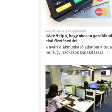
2026. JÚNIUS 25. 15:06, CSÜTÖRTÖK |
K&H: 5 tipp, hogy okosan gazdálkod
első fizetéseddel
A nyári diákmunka jó alkalom a tuda
pénzügyi szokások kialakítására.