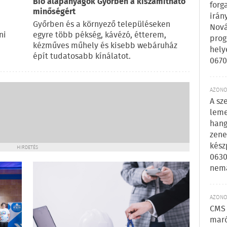
Bio alapanyagok Győrben a kiszámítható
forg
minőségért
irán
Győrben és a környező településeken
Nová
ni
egyre több pékség, kávézó, étterem,
prog
kézműves műhely és kisebb webáruház
hely
épít tudatosabb kínálatot.
0670
AZONOS
A sz
leme
hang
zene
kész
HIRDETÉS
0630
nem
AZONOS
CMS 
maró