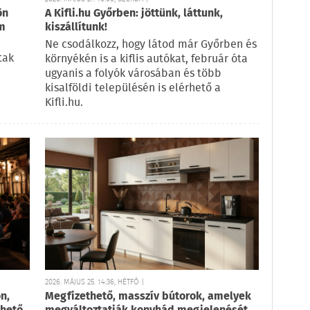
ön
A Kifli.hu Győrben: jöttünk, láttunk,
em
kiszállítunk!
Ne csodálkozz, hogy látod már Győrben és
tak
környékén is a kiflis autókat, február óta
ugyanis a folyók városában és több
kisalföldi településén is elérhető a
Kifli.hu.
2026. MÁJUS 25. 14:36, HÉTFŐ |
n,
Megfizethető, masszív bútorok, amelyek