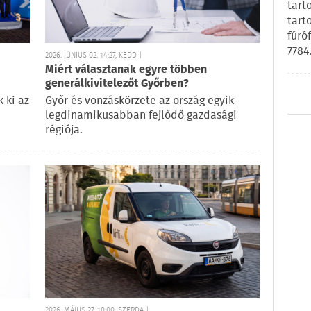
tart
tart
fúró
7784
2026. JÚNIUS 02. 14:27, KEDD |
Miért választanak egyre többen
generálkivitelezőt Győrben?
 ki az
Győr és vonzáskörzete az ország egyik
legdinamikusabban fejlődő gazdasági
régiója.
2026. MÁJUS 27. 10:00, SZERDA |