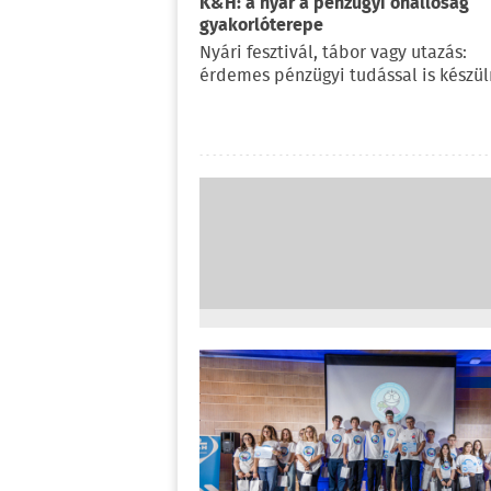
K&H: a nyár a pénzügyi önállóság
gyakorlóterepe
Nyári fesztivál, tábor vagy utazás:
érdemes pénzügyi tudással is készül