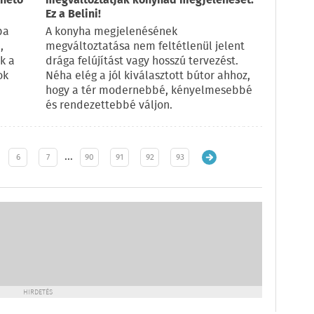
thető
megváltoztatják konyhád megjelenését.
Ez a Belini!
pa
A konyha megjelenésének
,
megváltoztatása nem feltétlenül jelent
k a
drága felújítást vagy hosszú tervezést.
ok
Néha elég a jól kiválasztott bútor ahhoz,
hogy a tér modernebbé, kényelmesebbé
és rendezettebbé váljon.
…
6
7
90
91
92
93
HIRDETÉS