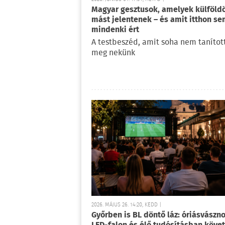
Magyar gesztusok, amelyek külföld
mást jelentenek – és amit itthon s
mindenki ért
A testbeszéd, amit soha nem tanítot
meg nekünk
2026. MÁJUS 26. 14:20, KEDD |
Győrben is BL döntő láz: óriásvászno