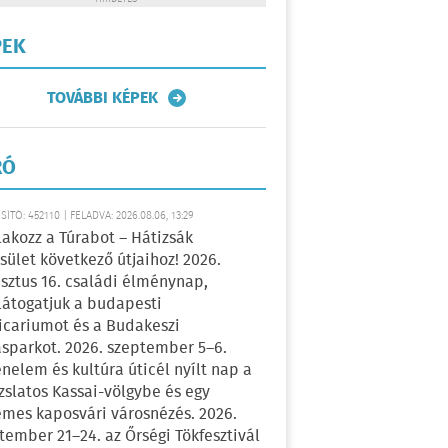
PEK
TOVÁBBI KÉPEK
RÓ
ÍTÓ: 452110 | FELADVA: 2026.08.06, 13:29
lakozz a Túrabot – Hátizsák
sület következő útjaihoz! 2026.
sztus 16. családi élménynap,
átogatjuk a budapesti
icariumot és a Budakeszi
sparkot. 2026. szeptember 5–6.
énelem és kultúra úticél nyílt nap a
zslatos Kassai-völgybe és egy
emes kaposvári városnézés. 2026.
tember 21–24. az Őrségi Tökfesztivál