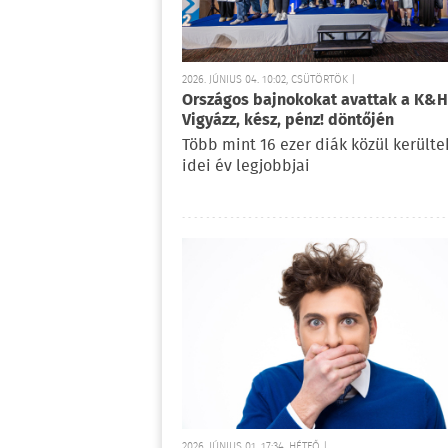
2026. JÚNIUS 04. 10:02, CSÜTÖRTÖK |
Országos bajnokokat avattak a K&H
Vigyázz, kész, pénz! döntőjén
Több mint 16 ezer diák közül kerültek
idei év legjobbjai
2026. JÚNIUS 01. 17:34, HÉTFŐ |