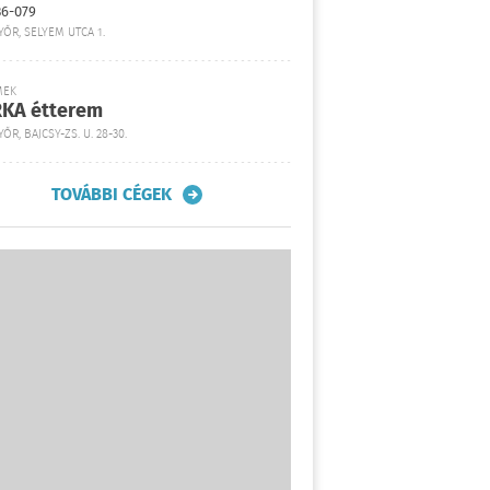
36-079
YŐR, SELYEM UTCA 1.
MEK
KA étterem
ŐR, BAJCSY-ZS. U. 28-30.
TOVÁBBI CÉGEK