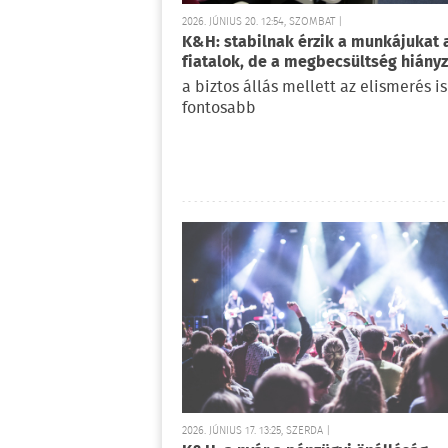
2026. JÚNIUS 20. 12:54, SZOMBAT |
K&H: stabilnak érzik a munkájukat 
fiatalok, de a megbecsültség hiányz
a biztos állás mellett az elismerés i
fontosabb
2026. JÚNIUS 17. 13:25, SZERDA |