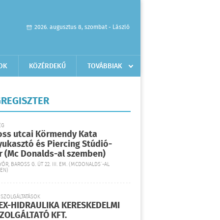
2026. augusztus 8, szombat - László
OK
KÖZÉRDEKŰ
TOVÁBBIAK
REGISZTER
ÉG
oss utcai Körmendy Kata
yukasztó és Piercing Stúdió-
r (Mc Donalds-al szemben)
YŐR, BAROSS G. ÚT 22. III. EM. (MCDONALDS´-AL
EN)
 SZOLGÁLTATÁSOK
EX-HIDRAULIKA KERESKEDELMI
SZOLGÁLTATÓ KFT.