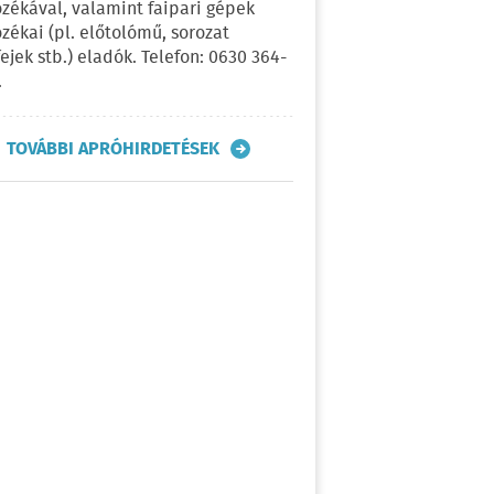
ozékával, valamint faipari gépek
ozékai (pl. előtolómű, sorozat
fejek stb.) eladók. Telefon: 0630 364-
.
TOVÁBBI APRÓHIRDETÉSEK