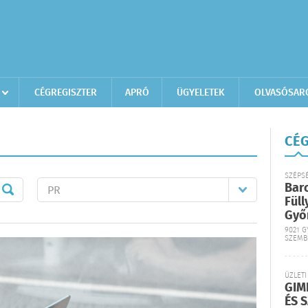
CÉGREGISZTER
APRÓ
ÜGYELETEK
OLVASÓSAR
CÉG
SZÉPS
Bar
Füll
Győ
9021 G
SZEMB
ÜZLETI
GIM
ÉS 