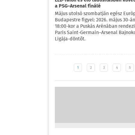
LED-falon és élő tudósításban köve
a PSG–Arsenal finálé
Május utolsó szombatján egész Euró
Budapestre figyel: 2026. május 30-án
18:00-kor a Puskás Arénában rendezi
Paris Saint-Germain–Arsenal Bajnok
Ligája-döntőt.
1
2
3
4
5