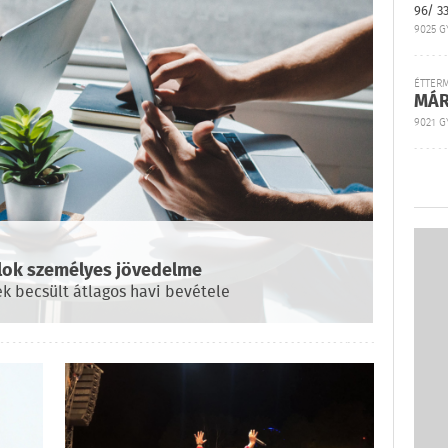
96/ 3
9025 G
ÉTTER
MÁR
9021 GY
alok személyes jövedelme
ek becsült átlagos havi bevétele