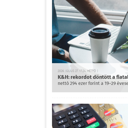
2026. JÚLIUS 27. 17:24, HÉTFŐ |
K&H: rekordot döntött a fiat
nettó 294 ezer forint a 19–29 éves