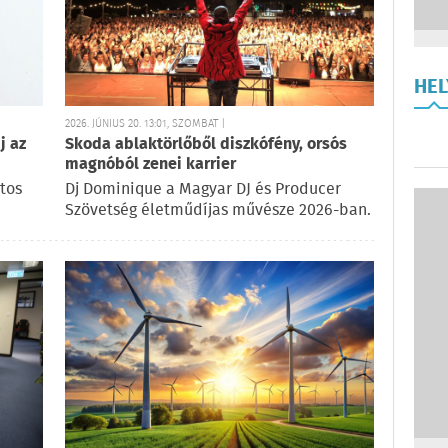
HE
2026. JÚNIUS 20. 13:01, SZOMBAT |
j az
Skoda ablaktörlőből diszkófény, orsós
magnóból zenei karrier
tos
Dj Dominique a Magyar DJ és Producer
Szövetség életműdíjas művésze 2026-ban.